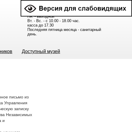
Расписание работы музея:
Пн. - выходной
Вт. - Вс. - с 10.00 - 18.00 час.
касса до 17.30
Последняя пятница месяца - санитарный
день.
ьников
Доступный музей
нное письмо из
ка Управления
ческую записку
тва Независимых
а и