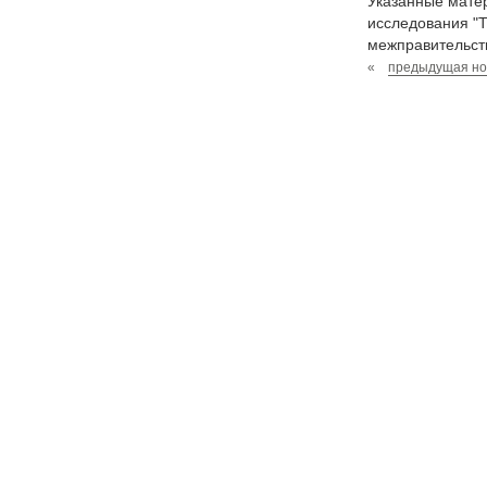
Указанные матер
исследования "
межправительст
«
предыдущая но