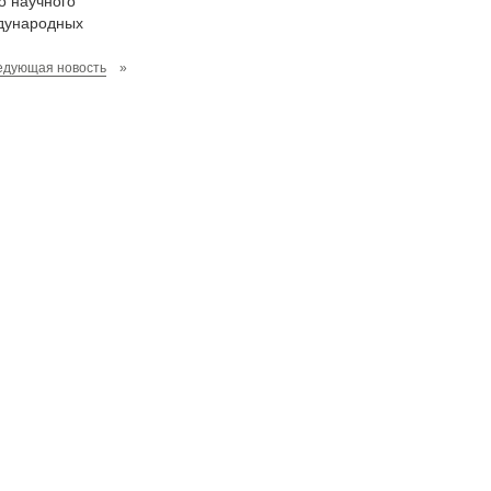
о научного
ждународных
едующая новость
»