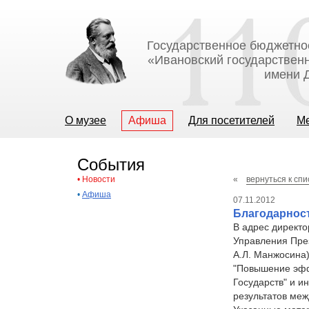
Государственное бюджетно
«Ивановский государственн
имени Д
О музее
Афиша
Для посетителей
М
События
•
Новости
«
вернуться к спи
•
Афиша
07.11.2012
Благодарнос
В адрес директо
Управления Пре
А.Л. Манжосина
"Повышение эфф
Государств" и 
результатов меж