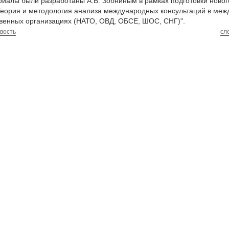
иалы были разработаны А.В. Зобниным в рамках подготовки новог
Теория и методология анализа международных консультаций в ме
венных организациях (НАТО, ОВД, ОБСЕ, ШОС, СНГ)".
вость
сл