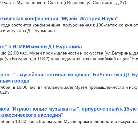
0 час. в Музее первого Совета (г.Иваново, ул.Советская, д.27)
рактическая конференция "Музей. История.Наука"
 года состоится конференция, приуроченная к 100-летию со дня о
и искусства Д.Г.Бурылина.
тв" в ИГИКМ имени Д.Г.Бурылина
0 до 22.00 час. Музей промышленности и искусства (ул.Батурина, д.
а (ул.Батурина, д.11/42) присоединятся к всероссийской акции "Ноч
йрон..." - музейная гостиная из цикла "Библиотека Д.Г.Б
ным города"
тября в 16.00 час. в читальном зале Музея промышленности и иску
6/40).
икла "Играют юные музыканты", приуроченный к 15-л
классического наследия"
тября в 18.30 час.в Белом зале Музея промышленности и искусства