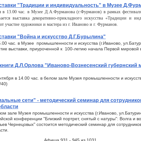
тавки "Традиции и индивидуальность" в Музее Д.Фур
я в 13.00 час. в Музее Д.А.Фурманова (г.Фурманов) в рамках фестива
ается выставка декоративно-прикладного искусства «Традиции и инд
т участие художники и мастера из г. Иваново и г. Фурманов.
тавки "Война и искусство Д.Г.Бурылина"
5.00 час. в Музее промышленности и искусства (г.Иваново, ул.Батур
тие выставки, приуроченной к 100-летию начала Первой мировой 
книги Д.Л.Орлова "Иваново-Вознесенский губернский м
нтября в 14.00 час. в белом зале Музея промышленности и искусств
/40)
иальные сети" - методический семинар для сотруднико
области
лом зале Музея промышленности и искусства (г.Иваново, ул.Батурина
йской конференции "Близкий портрет, снятый с натуры": Волга и в
ьев Чернецовых" состоится методический семинар для сотруднико
асти.
Афиша 931 - 945 из 1031