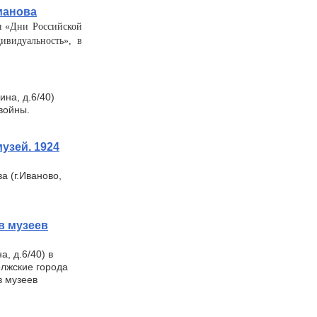
манова
ля «Дни Российской
ивидуальность», в
ина, д.6/40)
войны.
узей. 1924
а (г.Иваново,
в музеев
, д.6/40) в
олжские города
в музеев