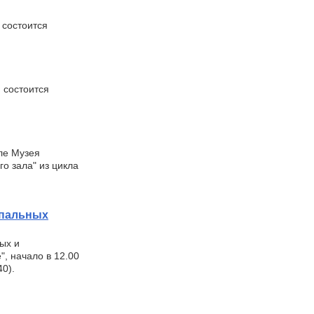
 состоится
) состоится
ле Музея
го зала" из цикла
ипальных
ых и
, начало в 12.00
40).