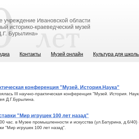
е учреждение Ивановской области
ый историко-краеведческий музей
.Г. Бурылина»
едиа
Контакты
Музей онлайн
Культура для школ
рактическая конференция "Музей. История.Наука"
оялась III научно-практическая конференция "Музей. История. Нау
ея Д.Г.Бурылина.
тавки "Мир игрушек 100 лет назад"
.00 час. в Музее промышленности и искусства (ул.Батурина, д.6/40)
ки "Мир игрушек 100 лет назад".