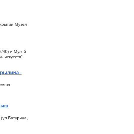
ткрытия Музея
6/40) и Музей
ь искусств".
урылина -
сства
етию
 (ул.Батурина,