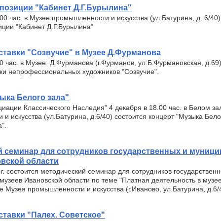
позиции "Кабинет Д.Г.Бурылина"
.00 час. в Музее промышленности и искусства (ул.Батурина, д. 6/40)
иции "Кабинет Д.Г.Бурылина"
тавки "Созвучие" в Музее Д.Фурманова
00 час. в Музее Д.Фурманова (г.Фурманов, ул.Б.Фурмановская, д.69
вки непрофессиональных художников "Созвучие".
ыка Белого зала"
иации Классического Наследия" 4 декабря в 18.00 час. в Белом за
и искусства (ул.Батурина, д.6/40) состоится концерт "Музыка Бело
".
й семинар для сотрудников государственных и муниц
вской области
г. состоится методический семинар для сотрудников государственн
узеев Ивановской области по теме "Платная деятельность в музее"
ле Музея промышленности и искусства (г.Иваново, ул.Батурина, д.6/
тавки "Палех. Советское"