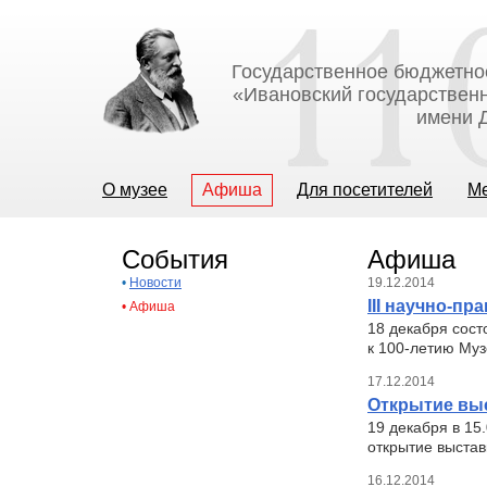
Государственное бюджетно
«Ивановский государственн
имени Д
О музее
Афиша
Для посетителей
М
События
Афиша
•
Новости
19.12.2014
III научно-п
•
Афиша
18 декабря сост
к 100-летию Муз
17.12.2014
Открытие выс
19 декабря в 15
открытие выстав
16.12.2014