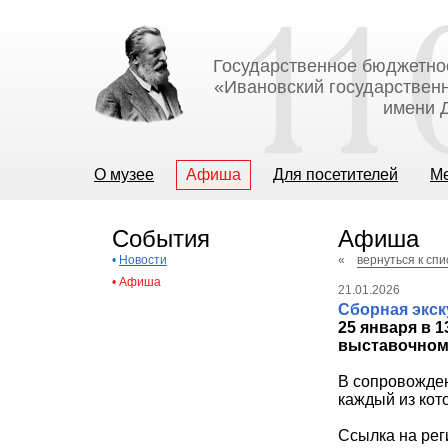
Государственное бюджетно
«Ивановский государственн
имени Д
О музее
Афиша
Для посетителей
М
События
Афиша
•
Новости
«
вернуться к сп
•
Афиша
21.01.2026
Сборная экс
25 января в 
выставочному
В сопровожден
каждый из кот
Ссылка на ре