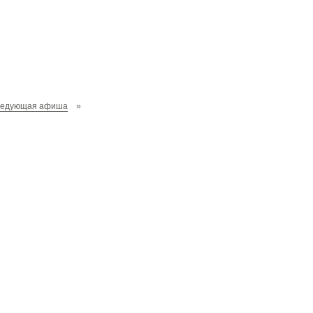
ледующая афиша
»