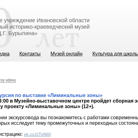
е учреждение Ивановской области
ый историко-краеведческий музей
.Г. Бурылина»
едиа
Контакты
Музей онлайн
Культура для школ
иску афиш
курсия по выставке «Лиминальные зоны»
13:00 в Музейно-выставочном центре пройдет сборная э
 проекту «Лиминальные зоны» (12+).
ии экскурсовода вы познакомитесь с работами современны
орых исследует тему промежуточных и переходных состоян
гистрацию:
vk.cc/cTvN0I