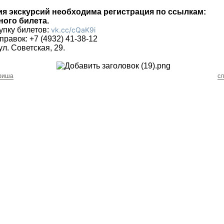
я экскурсий необходима регистрация по ссылкам:
ного билета.
упку билетов:
vk.cc/cQaK9i
равок: +7 (4932) 41-38-12
ул. Советская, 29.
фиша
с