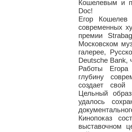
Кошелевым и п
Doc!
Егор Кошелев
современных ху
премии Straba
Московском муз
галерее, Русск
Deutsche Bank, 
Работы Егора
глубину совре
создает свой
Цельный образ
удалось сохра
документального
Кинопоказ сос
выставочном це