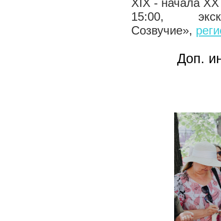
XIX - начала XX
15:00, эк
Созвучие»,
реги
Доп. и