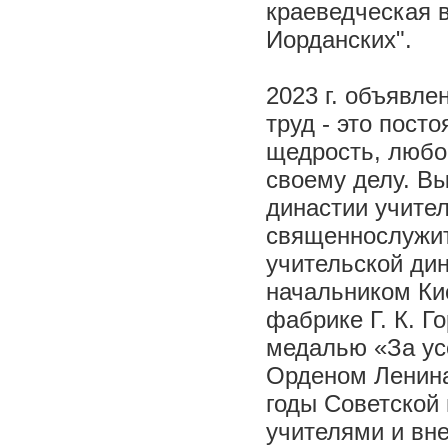
краеведческая 
Иорданских".
2023 г. объявле
труд - это пост
щедрость, любо
своему делу. Вы
династии учител
священнослужит
учительской ди
начальником Ки
фабрике Г. К. Г
медалью «За ус
Орденом Ленина
годы Советской 
учителями и вн