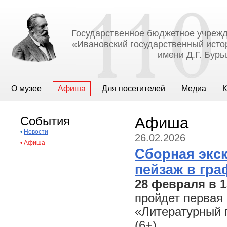
Государственное бюджетное учрежд
«Ивановский государственный исто
имени Д.Г. Бур
О музее
Афиша
Для посетителей
Медиа
К
События
Афиша
•
Новости
26.02.2026
•
Афиша
Сборная экс
пейзаж в гра
28 февраля в 1
пройдет первая 
«Литературный 
(6+).