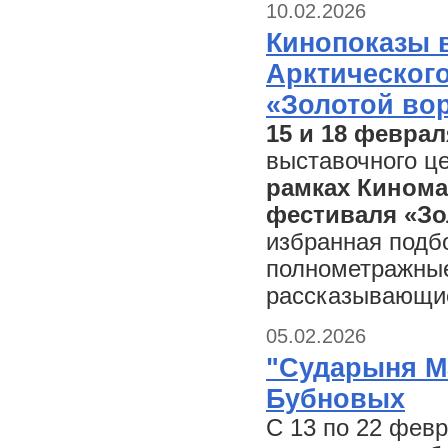
10.02.2026
Кинопоказы 
Арктическог
«Золотой во
15 и 18 феврал
выставочного ц
рамках Кинома
фестиваля «Зо
избранная подб
полнометражные
рассказывающие
05.02.2026
"Сударыня М
Бубновых
С 13 по 22 фев