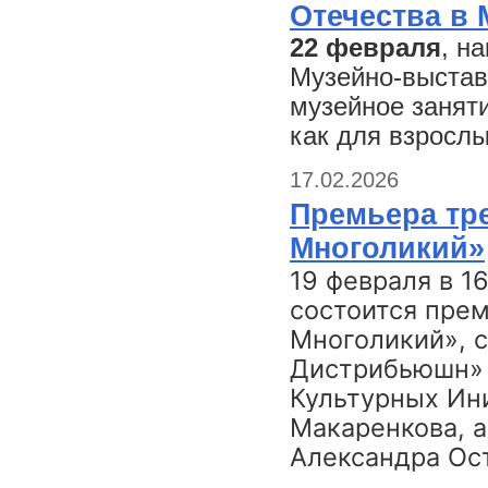
Отечества в
22 февраля
, н
Музейно-выстав
музейное занят
как для взрослы
17.02.2026
Премьера тр
Многоликий»
19 февраля в 1
состоится пре
Многоликий», 
Дистрибьюшн» 
Культурных Ин
Макаренкова, а
Александра Ос