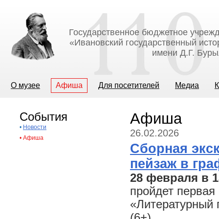
Государственное бюджетное учрежд
«Ивановский государственный исто
имени Д.Г. Бур
О музее
Афиша
Для посетителей
Медиа
К
События
Афиша
•
Новости
26.02.2026
•
Афиша
Сборная экс
пейзаж в гра
28 февраля в 1
пройдет первая 
«Литературный 
(6+).