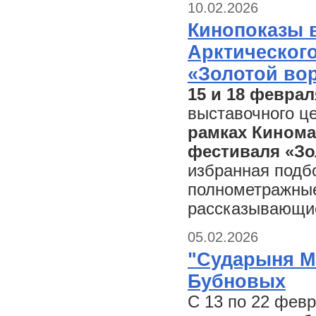
10.02.2026
Кинопоказы 
Арктическог
«Золотой во
15 и 18 феврал
выставочного ц
рамках Кинома
фестиваля «Зо
избранная подб
полнометражные
рассказывающие
05.02.2026
"Сударыня М
Бубновых
С 13 по 22 фев