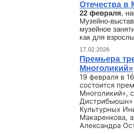
Отечества в
22 февраля
, н
Музейно-выстав
музейное занят
как для взрослы
17.02.2026
Премьера тр
Многоликий»
19 февраля в 1
состоится пре
Многоликий», 
Дистрибьюшн» 
Культурных Ин
Макаренкова, а
Александра Ос