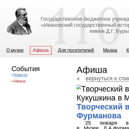
Государственное бюджетное учрежд
«Ивановский государственный исто
имени Д.Г. Бур
О музее
Афиша
Для посетителей
Медиа
К
События
Афиша
•
Новости
«
вернуться к сп
•
Афиша
Творческий в
Фурманова
25 января в 
в
Музее
Д.А.Фурма