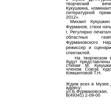
творческий ве
Кукушкина, номинан
литературной прем
2012».
Михаил Кукушкин
Фурманов, стихи нач
г. Регулярно печата
областных газе
Фурмановского Нар
режиссер и сценари
спектаклей.
На творческом в
будут представлены
стихам М. Кукушки
членом Союза худо
Комшиловой Т.Н.
Ждем всех в Музее 
адресу: г.
ул.Б.Фурмановска
8(49341) 2-09-00