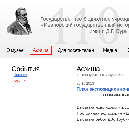
Государственное бюджетное учрежд
«Ивановский государственный исто
имени Д.Г. Бур
О музее
Афиша
Для посетителей
Медиа
К
События
Афиша
•
Новости
«
вернуться к списку афиш
•
Афиша
29.11.2013
План экспозиционно-в
Название выс
Выставка новогодних игруш
Постоянная экспозиция «1
Выставка работ Д.А. Трубн