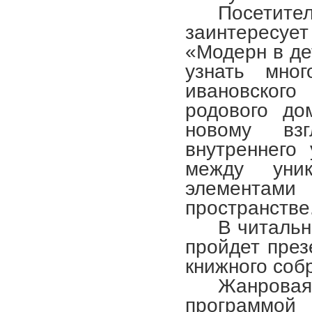
Посетит
заинтересуе
«Модерн в де
узнать мно
ивановског
родового до
новому вз
внутреннего 
между уни
элементами 
пространстве
В читальн
пройдет пре
книжного соб
Жанровая
программо