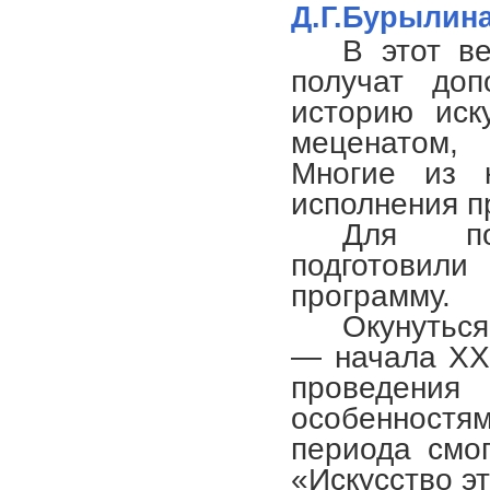
Д.Г.Бурылин
В этот в
получат доп
историю иск
меценатом, 
Многие из 
исполнения п
Для по
подготови
программу.
Окунутьс
― начала
X
проведения 
особенност
периода смо
«Искусство эт