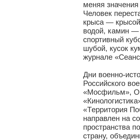
меняя значения
Человек перест
крыса — крысой
водой, камин —
спортивный куб
шубой, кусок ку
журнале «Сеанс
Дни военно-ист
Российского во
«Мосфильм», О
«Кинологистика
«Территория По
направлен на с
пространства по
страну, объеди