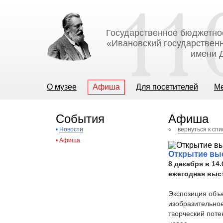
Государственное бюджетно
«Ивановский государственн
имени Д
О музее
Афиша
Для посетителей
М
События
Афиша
•
Новости
«
вернуться к сп
•
Афиша
Открытие вы
8 декабря в 14.
ежегодная выс
Экспозиция объ
изобразительное
творческий поте