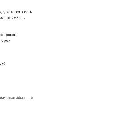
, у которого есть
полнить жизнь
вторского
порой,
су:
ледующая афиша
»