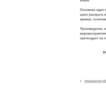
новое.
Основная идея в
шанс раскрыть и
яркими, позити
Произведения, в
мировосприятия,
претендуют на 
О
«
предыдущая а