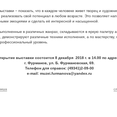
ыставки − показать, что в каждом человеке живет творец и художник
 реализовать свой потенциал в любом возрасте. Это позволяет на
вными эмоциями и сделать её интересной и насыщенной.
ыполненные в различных жанрах, складываются в яркую палитру а
 демонстрируют различные техники исполнения, а по мастерству, 
профессиональный уровень.
ткрытие выставки состоится 8 декабря 2018 г. в 14.00 по адре
г. Фурманов, ул. Б. Фурмановская, 69.
Телефон для справок: (49341)2-09-00
e-mail: muzei.furmanova@yandex.ru
фиша
с