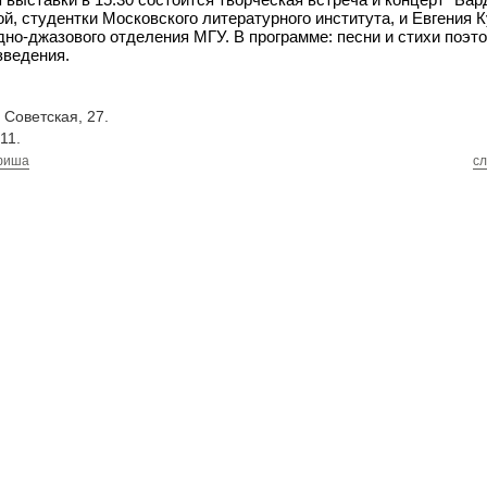
й, студентки Московского литературного института, и Евгения К
дно-джазового отделения МГУ. В программе: песни и стихи поэто
зведения.
. Советская, 27.
11.
фиша
с