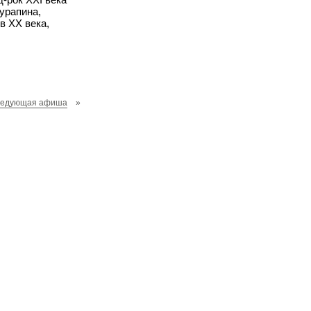
урапина,
в XX века,
ледующая афиша
»