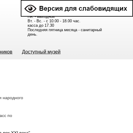
Расписание работы музея:
Пн. - выходной
Вт. - Вс. - с 10.00 - 18.00 час.
касса до 17.30
Последняя пятница месяца - санитарный
день.
ьников
Доступный музей
ки народного
асс по
-рок XXI века"