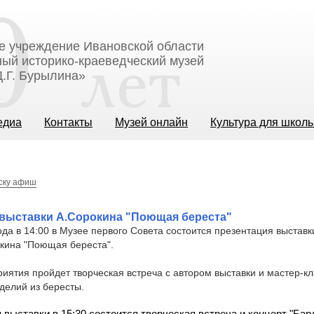
е учреждение Ивановской области
ый историко-краеведческий музей
.Г. Бурылина»
едиа
Контакты
Музей онлайн
Культура для школ
иску афиш
 выставки А.Сорокина "Поющая береста"
года в 14:00 в Музее первого Совета состоится презентация выстав
окина "Поющая береста".
иятия пройдет творческая встреча с автором выставки и мастер-кл
делий из бересты.
выставки в 15:30 состоится творческая встреча и концерт "Бард