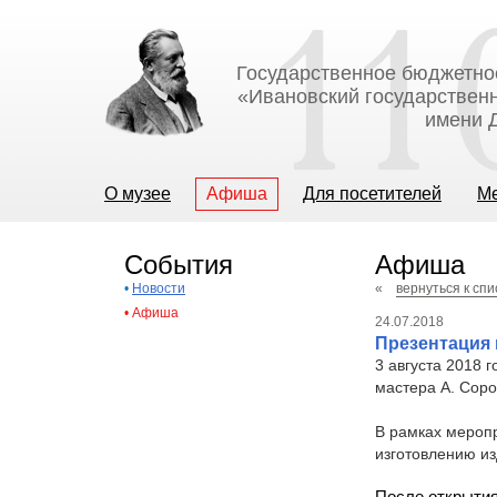
Государственное бюджетно
«Ивановский государственн
имени Д
О музее
Афиша
Для посетителей
М
События
Афиша
•
Новости
«
вернуться к сп
•
Афиша
24.07.2018
Презентация
3 августа 2018 
мастера А. Сор
В рамках меропр
изготовлению из
После открытия 