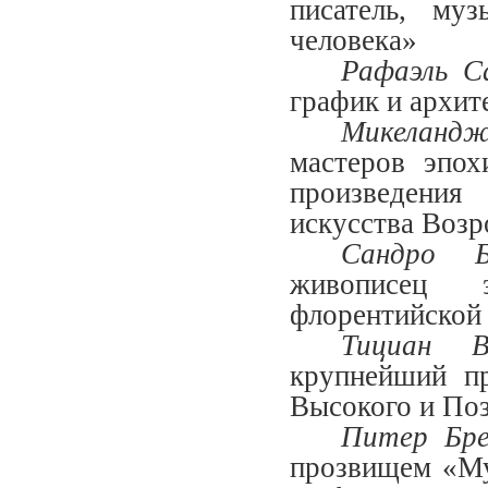
писатель, му
человека»
Рафаэль С
график и архит
Микеланд
мастеров эпох
произведения
искусства Возр
Сандро 
живописец э
флорентийской
Тициан В
крупнейший пр
Высокого и По
Питер Бре
прозвищем «М