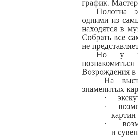
график. Мастер
Полотна э
одними из сам
находятся в му
Собрать все са
не представляе
Но у ва
познакомиться
Возрождения в 
На выста
знаменитых кар
·
экску
·
возм
картин
·
воз
и суве