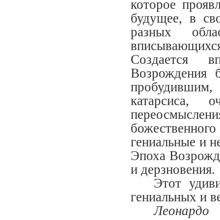
которое прояв
будущее, в св
разных обла
вписывающих
Создается в
Возрождения 
пробудившим
катарсиса, 
переосмысления
божественног
гениальные и н
Эпоха Возрожде
и дерзновения.
Этот удив
гениальных и в
Леонардо