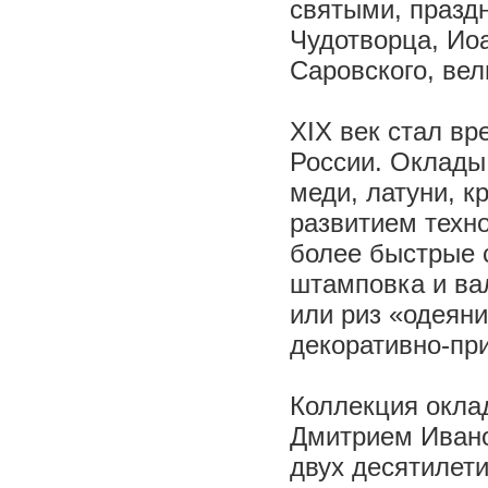
святыми, празд
Чудотворца, Ио
Саровского, ве
XIX век стал вр
России. Оклады
меди, латуни, к
развитием техно
более быстрые 
штамповка и ва
или риз «одеян
декоративно-при
Коллекция окла
Дмитрием Ивано
двух десятилети