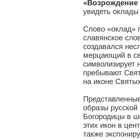
«Возрождение 
увидеть оклады
Слово «оклад» п
славянское слов
создавался нес
мерцающий в св
символизирует 
пребывают Свят
на иконе Святы
Представленные
образы русской 
Богородицы в ш
этих икон в цен
также экспонир