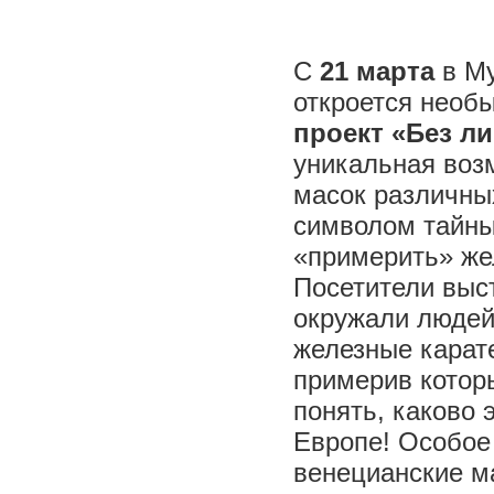
С
21 марта
в М
откроется необ
проект «Без ли
уникальная воз
масок различны
символом тайны
«примерить» ж
Посетители выс
окружали людей
железные карат
примерив котор
понять, каково 
Европе! Особое
венецианские ма