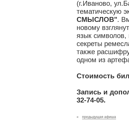
(г.Иваново, ул.Б
тематическую э
СМЫСЛОВ"
. В
новому взглянут
язык символов,
секреты ремесла
также расшифру
одном из артефа
Стоимость биле
Запись и допо
32-74-05.
«
предыдущая афиша