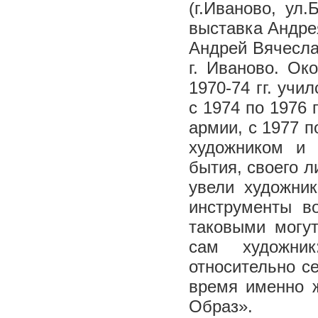
(г.Иваново, ул.
выставка Андре
Андрей Вячесла
г. Иваново. О
1970-74 гг. уч
с 1974 по 1976 
армии, с 1977 п
художником и 
бытия, своего л
увели художни
инструменты во
таковыми могут
сам художни
относительно с
время именно ж
Образ».