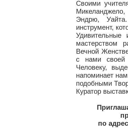
Своими учителя
Микеланджело, 
Эндрю, Уайта
инструмент, ко
Удивительные 
мастерством р
Вечной Женстве
с нами своей
Человеку, выд
напоминает нам
подобными Твор
Куратор выстав
Приглаша
п
по адрес