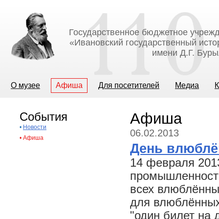
Государственное бюджетное учрежд
«Ивановский государственный исто
имени Д.Г. Бур
О музее
Афиша
Для посетителей
Медиа
К
События
Афиша
•
Новости
06.02.2013
•
Афиша
День влюблё
14 февраля 201
промышленности 
всех влюблённых
для влюблённых
"один билет на 