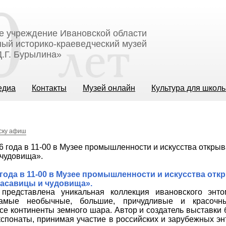
е учреждение Ивановской области
ый историко-краеведческий музей
.Г. Бурылина»
едиа
Контакты
Музей онлайн
Культура для школ
иску афиш
 года в 11-00 в Музее промышленности и искусства отк
асавицы и чудовища».
представлена уникальная коллекция ивановского энто
самые необычные, большие, причудливые и красочн
е континенты земного шара. Автор и создатель выставки 
кспонаты, принимая участие в российских и зарубежных э