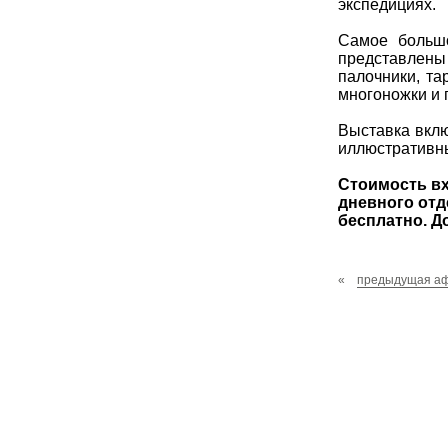
экспедициях.
Самое большо
представлены
палочники, та
многоножки и 
Выставка вклю
иллюстративн
Стоимость вх
дневного отд
бесплатно. До
«
предыдущая а