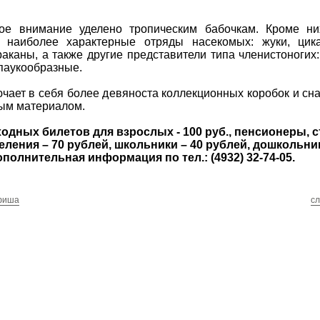
е внимание уделено тропическим бабочкам. Кроме ни
 наиболее характерные отряды насекомых: жуки, цика
раканы, а также другие представители типа членистоногих
паукообразные.
чает в себя более девяноста коллекционных коробок и сн
ым материалом.
одных билетов для взрослых - 100 руб., пенсионеры, 
еления – 70 рублей, школьники – 40 рублей, дошкольни
полнительная информация по тел.: (4932) 32-74-05.
фиша
с