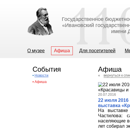
Государственное бюджетно
«Ивановский государственн
имени Д
О музее
Афиша
Для посетителей
М
События
Афиша
•
Новости
«
вернуться к сп
•
Афиша
20.07.2016
22 июля 2016
выставка «Кр
На выставке 
Частилова: 
населяющие вс
лет собирал э