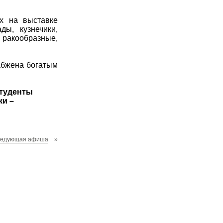
х на выставке
ды, кузнечики,
: ракообразные,
абжена богатым
студенты
ки –
ледующая афиша
»