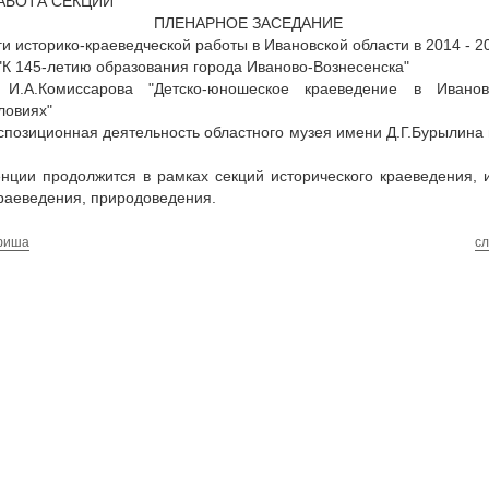
- РАБОТА СЕКЦИЙ
ПЛЕНАРНОЕ ЗАСЕДАНИЕ
и историко-краеведческой работы в Ивановской области в 2014 - 201
"К 145-летию образования города Иваново-Вознесенска"
 И.А.Комиссарова "Детско-юношеское краеведение в Ивано
ловиях"
спозиционная деятельность областного музея имени Д.Г.Бурылина
нции продолжится в рамках секций исторического краеведения, и
раеведения, природоведения.
фиша
с