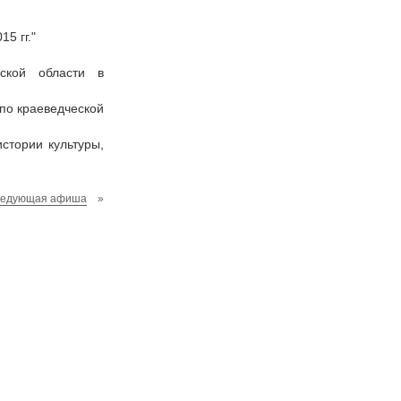
5 гг."
вской области в
 по краеведческой
стории культуры,
ледующая афиша
»