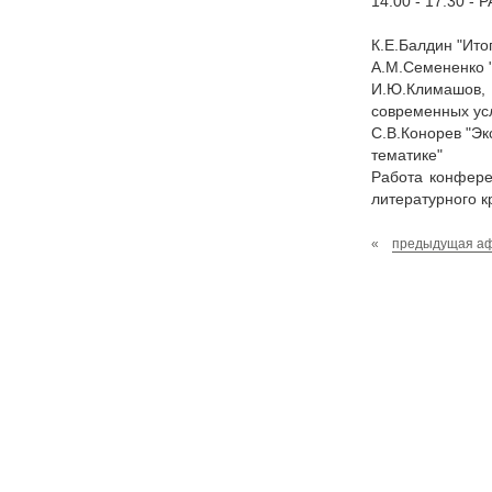
14.00 - 17.30 
К.Е.Балдин "Итог
А.М.Семененко 
И.Ю.Климашов,
современных ус
С.В.Конорев "Эк
тематике"
Работа конфере
литературного к
«
предыдущая а