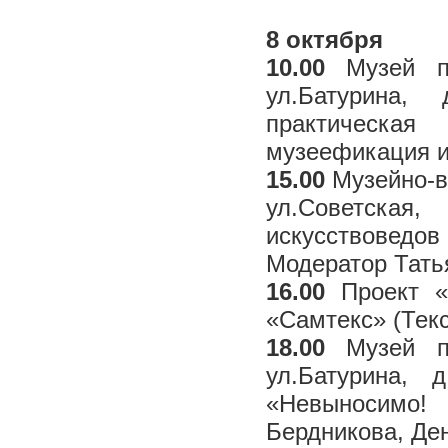
8 октября
10.00
Музей пр
ул.Батурина,
практическа
музеефикация и
15.00
Музейно-вы
ул.Советская
искусствоведо
Модератор Тать
16.00
Проект «П
«Самтекс» (Тек
18.00
Музей пр
ул.Батурина, 
«Невыносимо!
Бердникова, Де