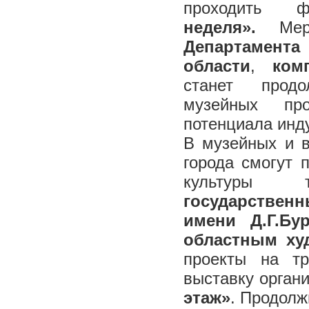
проходить 
неделя».
Меро
Департамент
области
,
ком
станет продо
музейных пр
потенциала инду
В музейных и в
города смогут 
культуры 
государстве
имени Д.Г.Б
областным ху
проекты на т
выставку орган
этаж»
. Продол