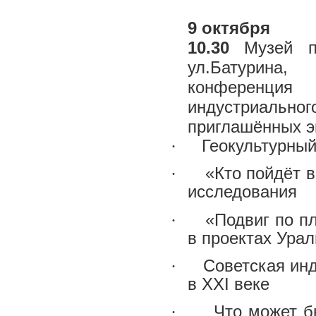
9 октября
10.30
Музей пр
ул.Батурина,
конференция
индустриально
приглашённых э
·
Геокультурный
·
«Кто пойдёт 
исследования
·
«Подвиг по п
в проектах Ура
·
Советская инд
в XXI веке
·
Что может б