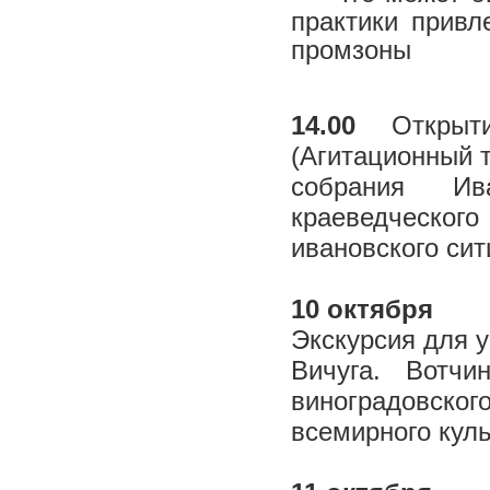
практики привл
промзоны
14.00
Открыти
(Агитационный т
собрания Ива
краеведческо
ивановского ситц
10 октября
Экскурсия для 
Вичуга. Вотч
виноградовск
всемирного кул