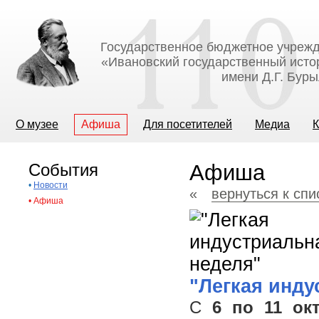
Государственное бюджетное учрежд
«Ивановский государственный исто
имени Д.Г. Бур
О музее
Афиша
Для посетителей
Медиа
К
События
Афиша
•
Новости
«
вернуться к сп
•
Афиша
"Легкая инду
C
6 по 11 ок