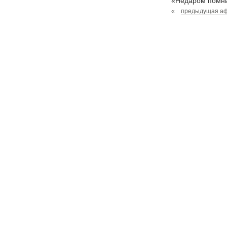
«Недаром помнит
«
предыдущая а