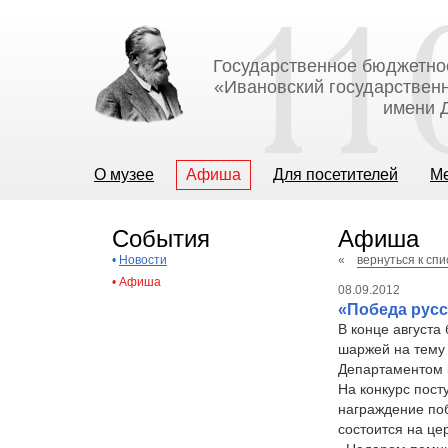
Государственное бюджетно
«Ивановский государственн
имени Д
О музее
Афиша
Для посетителей
М
События
Афиша
•
Новости
«
вернуться к сп
•
Афиша
08.09.2012
«Победа русс
В конце августа
шаржей на тему 
Департаментом к
На конкурс пост
награждение по
состоится на це