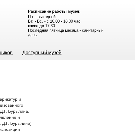
Расписание работы музея:
Пн. - выходной
Вт. - Вс. - с 10.00 - 18.00 час.
касса до 17.30
Последняя пятница месяца - санитарный
день.
ьников
Доступный музей
карикатур и
низованного
Д.Г. Бурылина.
ъявление и
Д.Г. Бурылина)
экспозиции