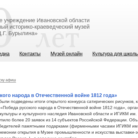
е учреждение Ивановской области
ый историко-краеведческий музей
.Г. Бурылина»
едиа
Контакты
Музей онлайн
Культура для школ
иску афиш
кого народа в Отечественной войне 1812 года»
 были подведены итоги открытого конкурса сатирических рисунков, 
«Победа русского народа в Отечественной войне 1812 года», орга
ультуры и культурного наследия Ивановской области и ИГИКМ им. 
упило более 20 заявок из 14 субъектов Российской Федерации. Об
бедителей памятными подарками (фирменными часами ИГИКМ им. 
ремонии открытия в Музее промышленности и искусства выставки-