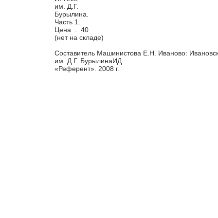
Цена :
40
(нет на складе)
Составитель Машинистова Е.Н. Иваново: Ивановск
им. Д.Г. БурылинаИД
«Референт». 2008 г.