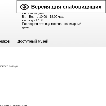
Расписание работы музея:
Пн. - выходной
Вт. - Вс. - с 10.00 - 18.00 час.
касса до 17.30
Последняя пятница месяца - санитарный
день.
ьников
Доступный музей
вского ситца
каталог визитных