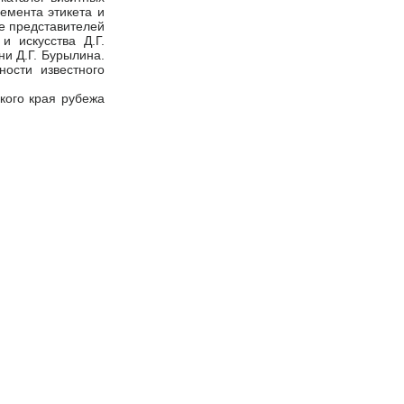
емента этикета и
же представителей
и искусства Д.Г.
ни Д.Г. Бурылина.
ости известного
кого края рубежа