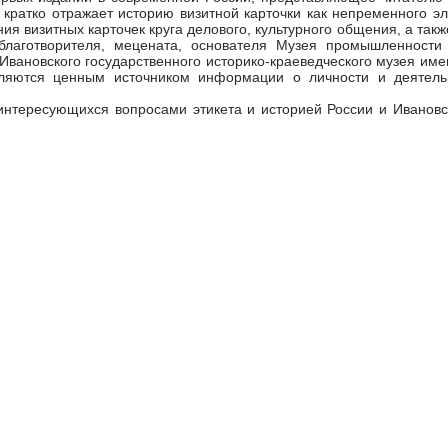
 кратко отражает историю визитной карточки как непременного эл
ия визитных карточек круга делового, культурного общения, а так
благотворителя, мецената, основателя Музея промышленности 
Ивановского государственного историко-краеведческого музея име
вляются ценным источником информации о личности и деятельн
интересующихся вопросами этикета и историей России и Ивановс