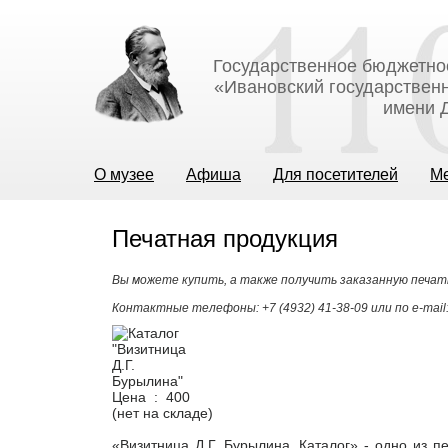
Государственное бюджетно
«Ивановский государственн
имени Д
О музее
Афиша
Для посетителей
М
Печатная продукция
Вы можете купить, а также получить заказанную печат
Контактные телефоны: +7 (4932) 41-38-09 или по e-mail
Цена :
400
(нет на складе)
«Визитница Д.Г. Бурылина. Каталог» - одно из 