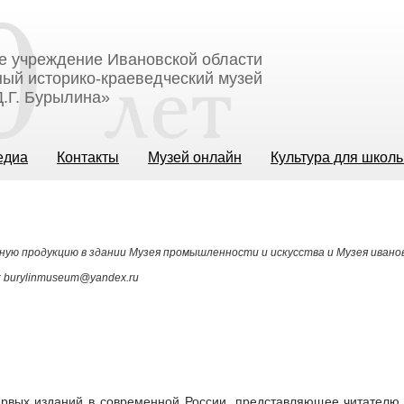
е учреждение Ивановской области
ый историко-краеведческий музей
.Г. Бурылина»
едиа
Контакты
Музей онлайн
Культура для школ
ную продукцию в здании Музея промышленности и искусства и Музея ивано
: burylinmuseum@yandex.ru
первых изданий в современной России, представляющее читателю 