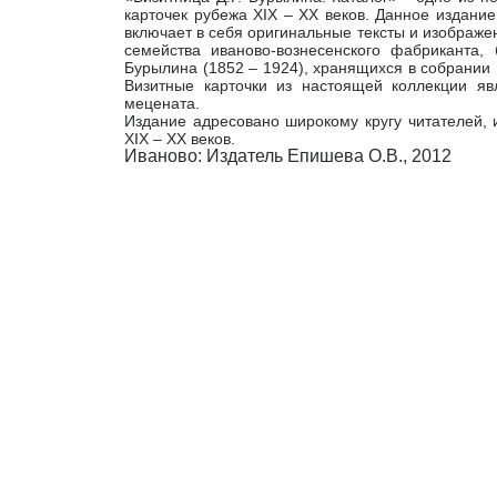
карточек рубежа
XIX
–
XX
веков. Данное издание
включает в себя оригинальные тексты и изображен
семейства иваново-вознесенского фабриканта, 
Бурылина (1852 – 1924), хранящихся в собрании 
Визитные карточки из настоящей коллекции я
мецената.
Издание адресовано широкому кругу читателей, 
XIX
–
XX
веков.
Иваново: Издатель Епишева О.В., 2012