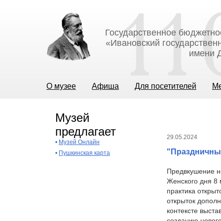
Государственное бюджетно
«Ивановский государственн
имени Д
О музее
Афиша
Для посетителей
М
Музей
предлагает
29.05.2024
•
Музей Онлайн
"Праздничны
•
Пушкинская карта
Предвкушение но
Женского дня 8 
практика открыт
открыток дополн
контексте выста
созданию нового