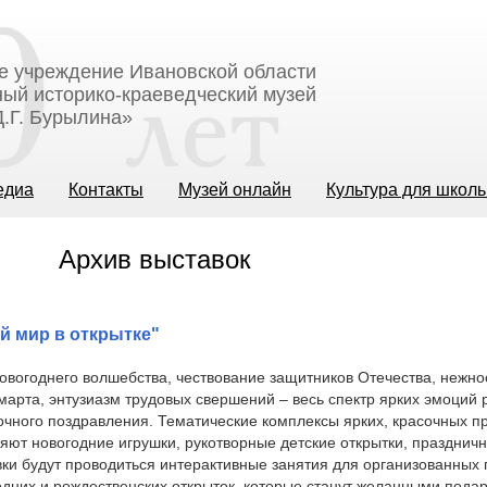
е учреждение Ивановской области
ый историко-краеведческий музей
.Г. Бурылина»
едиа
Контакты
Музей онлайн
Культура для школ
Архив выставок
й мир в открытке"
вогоднего волшебства, чествование защитников Отечества, нежно
марта, энтузиазм трудовых свершений – весь спектр ярких эмоций 
очного поздравления. Тематические комплексы ярких, красочных п
яют новогодние игрушки, рукотворные детские открытки, праздничн
вки будут проводиться интерактивные занятия для организованных 
дних и рождественских открыток, которые станут желанными пода