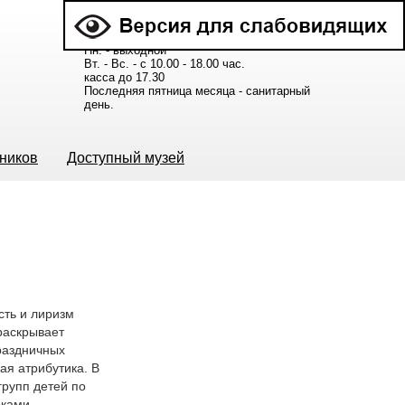
Расписание работы музея:
Пн. - выходной
Вт. - Вс. - с 10.00 - 18.00 час.
касса до 17.30
Последняя пятница месяца - санитарный
день.
ьников
Доступный музей
сть и лиризм
раскрывает
раздничных
ая атрибутика. В
групп детей по
рками.