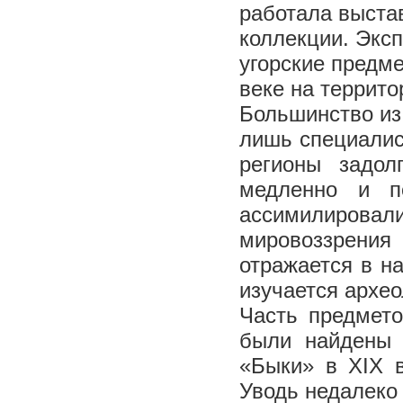
работала выста
коллекции. Экс
угорские предме
веке на террит
Большинство из 
лишь специалис
регионы задо
медленно и по
ассимилировали
мировоззрения
отражается в н
изучается архео
Часть предметов
были найдены 
«Быки» в XIX в
Уводь недалеко 