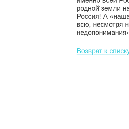
именно всей Ро
родной̆ земли н
Россия! А «наша
всю, несмотря н
недопонимания»
Возврат к списк