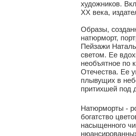
художников. Вк
ХХ века, издат
Образы, создан
натюрморт, пор
Пейзажи Наталь
светом. Ее вдо
необъятное по 
Отечества. Ее у
плывущих в неб
притихшей под 
Натюрморты - р
богатство цвето
насыщенного чис
нюансированных 