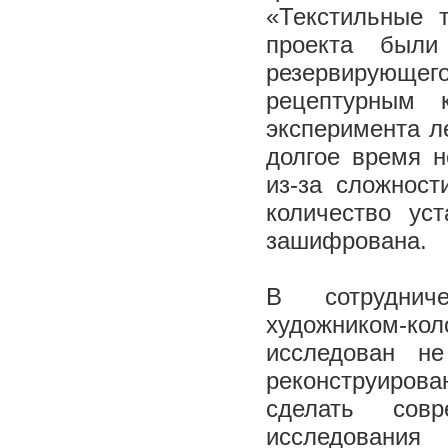
«Текстильные 
проекта были
резервирующег
рецептурным 
эксперимента л
долгое время н
из-за сложнос
количество ус
зашифрована.
В сотруднич
художником-
исследован н
реконструирова
сделать совр
исследования