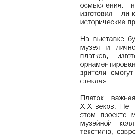
осмысления, 
изготовил ли
исторические п
На выставке бу
музея и личн
платков, изг
орнаментиров
зрители смогу
стекла».
Платок ˗ важная
XIX веков. Не 
этом проекте 
музейной кол
текстилю, совр