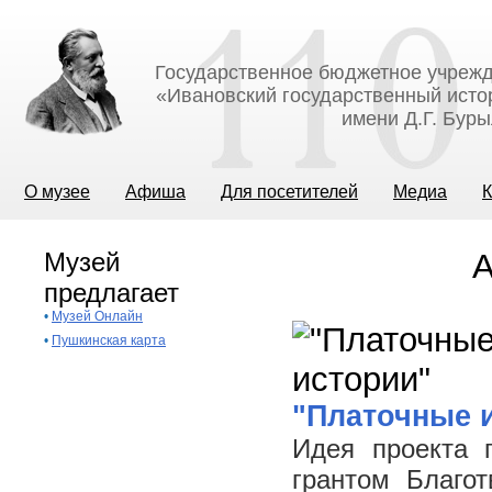
Государственное бюджетное учрежд
«Ивановский государственный исто
имени Д.Г. Бур
О музее
Афиша
Для посетителей
Медиа
К
Музей
А
предлагает
•
Музей Онлайн
•
Пушкинская карта
"Платочные 
Идея проекта 
грантом Благо