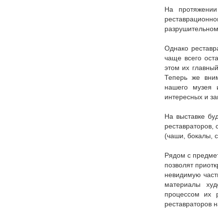
На протяжении 
реставрационно
разрушительном
Однако реставр
чаще всего ост
этом их главный
Теперь же вни
нашего музея 
интересных и з
На выставке бу
реставраторов, 
(чаши, бокалы, с
Рядом с предме
позволят приотк
невидимую част
материалы худ
процессом их р
реставраторов н