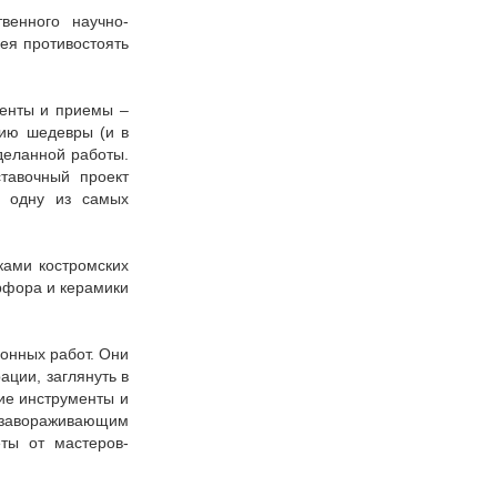
венного научно-
ея противостоять
менты и приемы –
цию шедевры (и в
деланной работы.
тавочный проект
в одну из самых
ками костромских
арфора и керамики
онных работ. Они
ации, заглянуть в
ие инструменты и
 завораживающим
ты от мастеров-