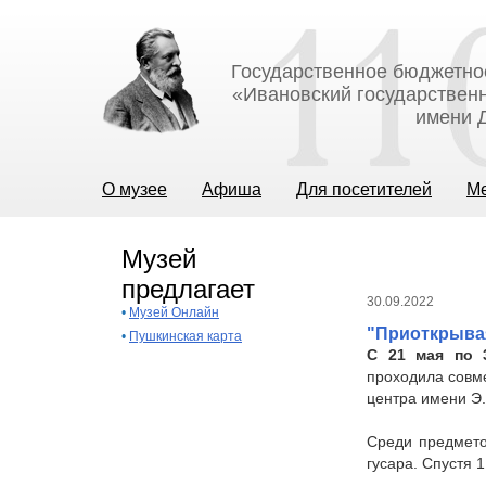
Государственное бюджетно
«Ивановский государственн
имени Д
О музее
Афиша
Для посетителей
М
Музей
предлагает
30.09.2022
•
Музей Онлайн
"Приоткрыва
•
Пушкинская карта
С 21 мая по 
проходила совм
центра имени Э.
Среди предмето
гусара. Спустя 