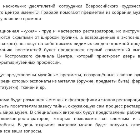
нескольких десятилетий сотрудники Всероссийского художест
го центра имени Э. Грабаря помогают предметам из собрания муз
у влиянию времени.
ационная «кухня» - труд и мастерство реставраторов, их инстру
аются скрытыми от широкой публики, а возвращенные в экспози
 секрет) не несут на себе никаких видимых следов огромной про
манию посетителей будет представлен первый совместный выс
и Костромского филиала Центра, который приоткроет дверь 
акрытых музейных профессий.
дут представлены музейные предметы, возвращённые к жизни ру
среди которых экспонаты из металла (оружие, предметы быта), ф
татуэтки), тканей и др.
тами будут размещены стенды с фотографиями этапов реставраци
рыть посетителям завесу тайны, окружающую сам процесс реставр
ь мира музея. В специальных витринах будут представлены рабоч
ожников-реставраторов, которые познакомят со сложным и
аботы. В день открытия выставки можно будет получить отве
а все ваши вопросы.