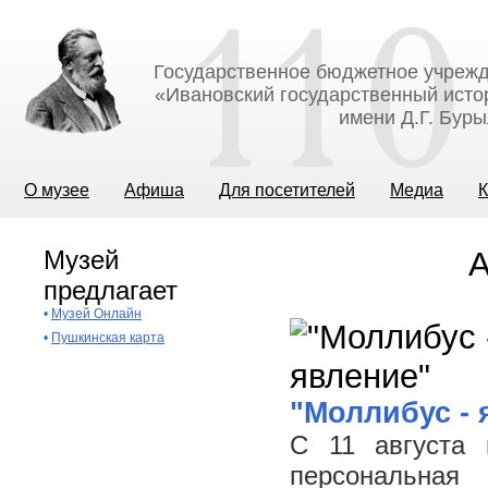
Государственное бюджетное учрежд
«Ивановский государственный исто
имени Д.Г. Бур
О музее
Афиша
Для посетителей
Медиа
К
Музей
А
предлагает
•
Музей Онлайн
•
Пушкинская карта
"Моллибус - 
С 11 августа 
персональная