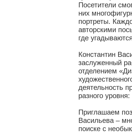
Посетители смог
них многофигур
портреты. Кажд
авторскими пос
где угадываютс
Константин Вас
заслуженный ра
отделением «Ди
художественног
деятельность п
разного уровня:
Приглашаем поз
Васильева – мн
поиске с необы