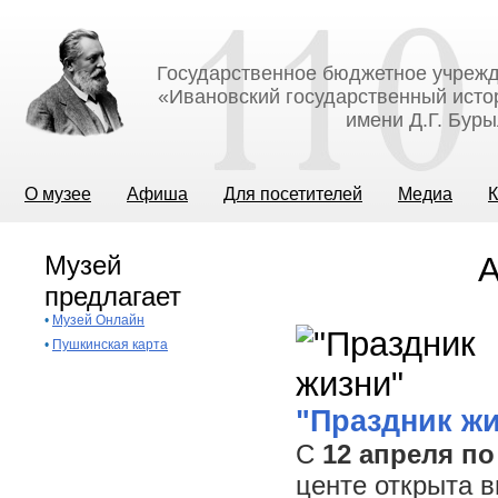
Государственное бюджетное учрежд
«Ивановский государственный исто
имени Д.Г. Бур
О музее
Афиша
Для посетителей
Медиа
К
Музей
А
предлагает
•
Музей Онлайн
•
Пушкинская карта
"Праздник ж
С
12 апреля по
центе открыта 