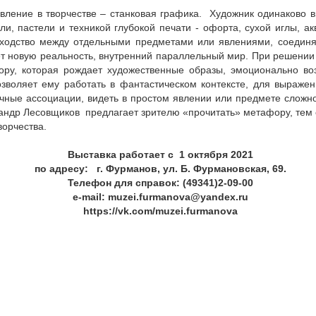
вление в творчестве – станковая графика. Художник одинаково в
ли, пастели и техникой глубокой печати - офорта, сухой иглы, а
сходство между отдельными предметами или явлениями, соедин
т новую реальность, внутренний параллельный мир. При решении 
ру, которая рождает художественные образы, эмоционально во
озволяет ему работать в фантастическом контексте, для выраже
ичные ассоциации, видеть в простом явлении или предмете сложн
сандр Лесовщиков предлагает зрителю «прочитать» метафору, те
ворчества.
Выставка работает с 1 октября 2021
по адресу: г. Фурманов, ул. Б. Фурмановская, 69.
Телефон для справок: (49341)2-09-00
e-mail: muzei.furmanova@yandex.ru
https://vk.com/muzei.furmanova