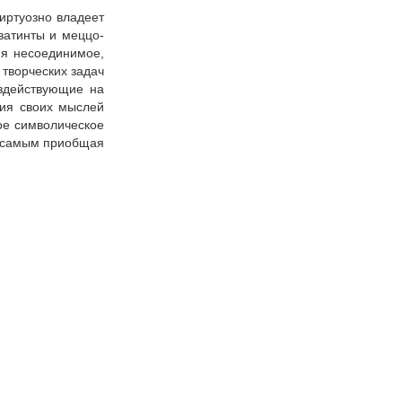
иртуозно владеет
кватинты и меццо-
яя несоединимое,
творческих задач
здействующие на
ния своих мыслей
ое символическое
м самым приобщая