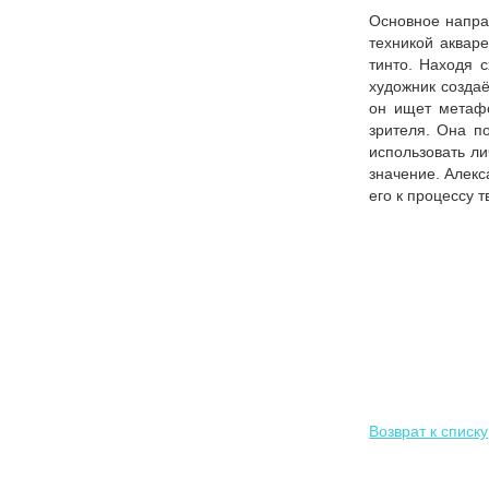
Основное напра
техникой акваре
тинто. Находя 
художник создаё
он ищет метафо
зрителя. Она п
использовать л
значение. Алек
его к процессу т
Возврат к списку