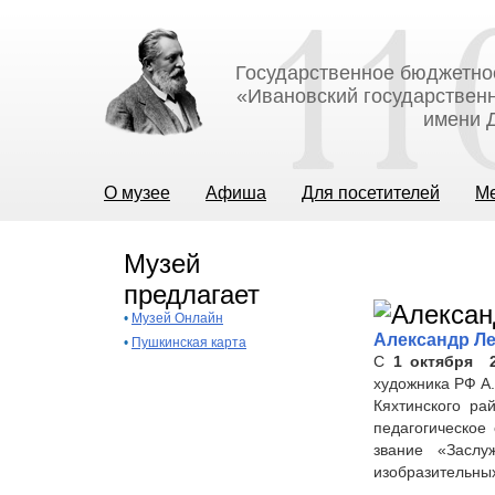
Государственное бюджетно
«Ивановский государственн
имени Д
О музее
Афиша
Для посетителей
М
Музей
предлагает
•
Музей Онлайн
Александр Л
•
Пушкинская карта
С
1 октября 
художника РФ А.
Кяхтинского ра
педагогическое
звание «Заслу
изобразительны