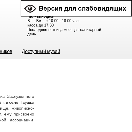
Расписание работы музея:
Пн. - выходной
Вт. - Вс. - с 10.00 - 18.00 час.
касса до 17.30
Последняя пятница месяца - санитарный
день.
ьников
Доступный музей
вка Заслуженного
 г. в селе Наушки
лище, живописно-
г. ему присвоено
ной ассоциации