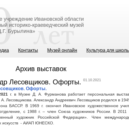
е учреждение Ивановской области
ый историко-краеведческий музей
.Г. Бурылина»
едиа
Контакты
Музей онлайн
Культура для школ
Архив выставок
01.10.2021
есовщиков. Офорты.
2021
г. в Музее Д. А. Фурманова работает персональная выста
 А. Лесовщикова. Александр Андреевич Лесовщиков родился в 1949
йона БАССР. В 1969 г. окончил Ивановское художественное учи
 отделение, с 1988 г. – член Союза художников России. В 2011 
женный художник Российской Федерации». Член международ
х искусств - АИАП ЮНЕСКО.