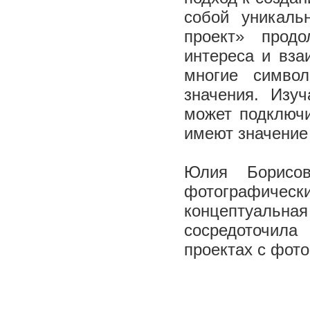
собой уникаль
проект» прод
интереса и вза
многие симво
значения. Изу
может подключи
имеют значение 
Юлия Борисов
фотографичес
концептуальна
сосредоточил
проектах с фот