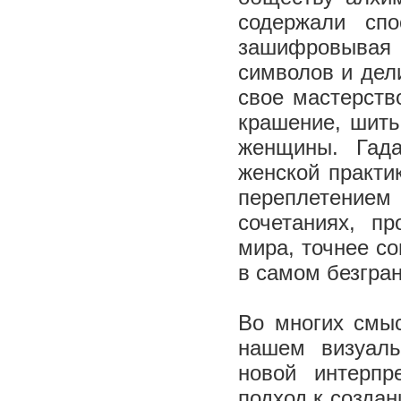
содержали спо
зашифровывая
символов и дел
свое мастерств
крашение, шить
женщины. Гад
женской практик
переплетением 
сочетаниях, п
мира, точнее со
в самом безгра
Во многих смыс
нашем визуаль
новой интерпр
подход к создан