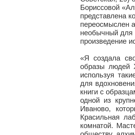
Бориссовой «Ал
представлена ко
переосмыслен а
необычный для 
произведение ис
«Я создала св
образы людей X
используя таки
для вдохновени
книги с образца
одной из крупн
Иваново, кото
Красильная лаб
комнатой. Маст
обществу алхим