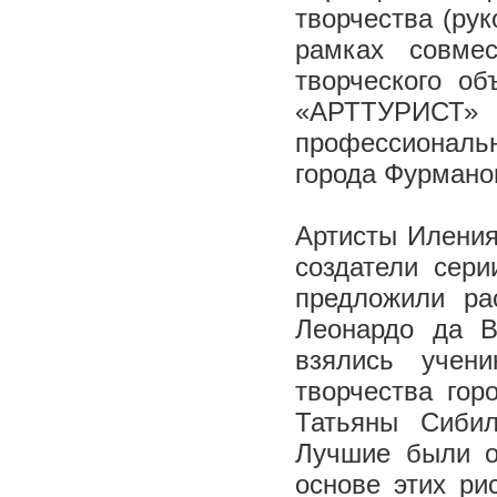
творчества (ру
рамках совме
творческого об
«АРТТУРИСТ» 
профессиональн
города Фурмано
Артисты Иления
создатели сери
предложили ра
Леонардо да В
взялись учен
творчества гор
Татьяны Сибил
Лучшие были о
основе этих ри