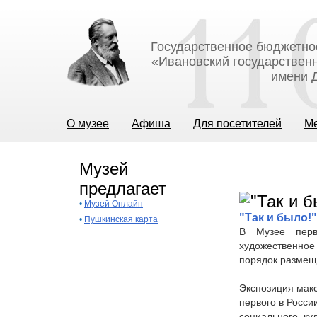
Государственное бюджетно
«Ивановский государственн
имени Д
О музее
Афиша
Для посетителей
М
Музей
предлагает
•
Музей Онлайн
"Так и было!"
•
Пушкинская карта
В Музее перв
художественное 
порядок размеще
Экспозиция макс
первого в Росси
социального, ку