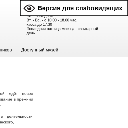
Расписание работы музея:
Пн. - выходной
Вт. - Вс. - с 10.00 - 18.00 час.
касса до 17.30
Последняя пятница месяца - санитарный
день.
ьников
Доступный музей
лей ждёт новое
ование в прежний
.
и ˗ деятельности
еского,