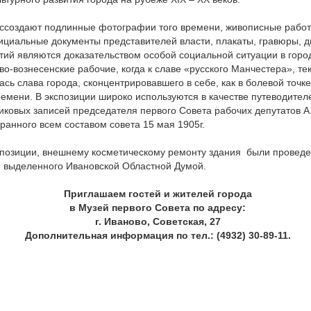
оссоздают подлинные фотографии того времени, живописные работ
ициальные документы представителей власти, плакаты, гравюры, д
тий являются доказательством особой социальной ситуации в город
во-вознесенские рабочие, когда к славе «русского Манчестера», те
ась слава города, сконцентрировавшего в себе, как в болевой точк
емени. В экспозиции широко используются в качестве путеводите
иковых записей председателя первого Совета рабочих депутатов А.
ранного всем составом совета 15 мая 1905г.
спозиции, внешнему косметическому ремонту здания были проведе
а, выделенного Ивановской Областной Думой.
Приглашаем гостей и жителей города
в Музей первого Совета по адресу:
г. Иваново, Советская, 27
Дополнительная информация по тел.: (4932) 30-89-11.