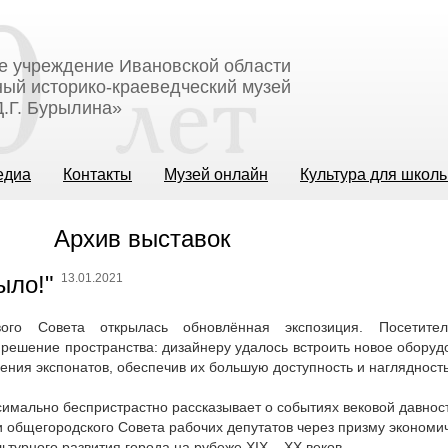
е учреждение Ивановской области
ый историко-краеведческий музей
.Г. Бурылина»
едиа
Контакты
Музей онлайн
Культура для школ
Архив выставок
13.01.2021
ого Совета открылась обновлённая экспозиция. Посетите
решение пространства: дизайнеру удалось встроить новое оборуд
ния экспонатов, обеспечив их большую доступность и наглядность
имально беспристрастно рассказывает о событиях вековой давност
и общегородского Совета рабочих депутатов через призму экономич
льтурного развития города на рубеже XIX – XX веков.