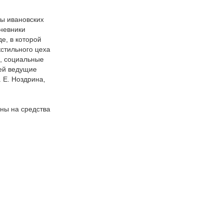
ы ивановских
невники
е, в которой
кстильного цеха
е, социальные
лей ведущие
 Е. Ноздрина,
ны на средства