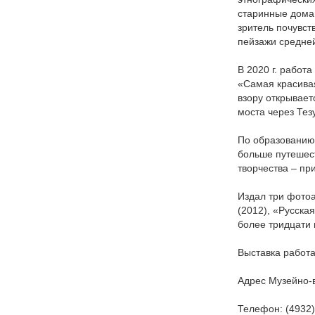
старинные дома,
зритель почувст
пейзажи средне
В 2020 г. работ
«Самая красива
взору открывает
моста через Тез
По образованию 
больше путешес
творчества – пр
Издал три фото
(2012), «Русска
более тридцати
Выставка работае
Адрес Музейно-в
Телефон: (4932)