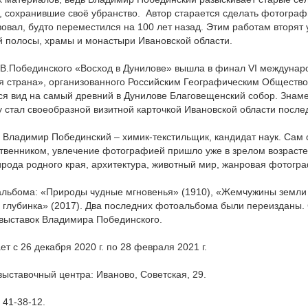
 сохранившие своё убранство. Автор старается сделать фотограф
вовал, будто переместился на 100 лет назад. Этим работам вторят
й полосы, храмы и монастыри Ивановской области.
а В.Побединского «Восход в Дунилове» вышла в финал VI междунар
я страна», организованного Российским Географическим Общество
ся вид на самый древний в Дунилове Благовещенский собор. Знам
у стал своеобразной визитной карточкой Ивановской области послед
Владимир Побединский – химик-текстильщик, кандидат наук. Сам 
твенником, увлечение фотографией пришло уже в зрелом возраст
ирода родного края, архитектура, животный мир, жанровая фотогр
альбома: «Природы чудные мгновенья» (1910), «Жемчужины земли
я глубинка» (2017). Два последних фотоальбома были переизданы.
 выставок Владимира Побединского.
т с 26 декабря 2020 г. по 28 февраля 2021 г.
ыставочный центра: Иваново, Советская, 29.
 41-38-12.