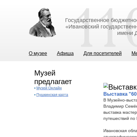
Государственное бюджетно
«Ивановский государственн
имени Д
О музее
Афиша
Для посетителей
М
Музей
предлагает
•
Музей Онлайн
Выставка "60
•
Пушкинская карта
В Музейно-выст
Владимир Семён
выставка мастер
путешествий по 
Ивановская обла
этнографически