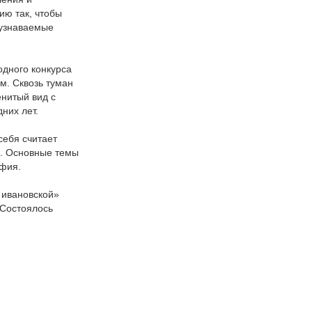
ию так, чтобы
 узнаваемые
одного конкурса
м. Сквозь туман
енитый вид с
них лет.
себя считает
е. Основные темы
афия.
 ивановской»
 Состоялось