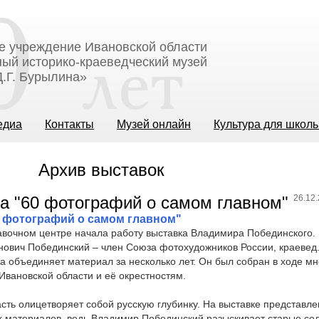
е учреждение Ивановской области
ый историко-краеведческий музей
.Г. Бурылина»
едиа
Контакты
Музей онлайн
Культура для школ
Архив выставок
26.12
 фотографий о самом главном"
авочном центре начала работу выставка Владимира Побединского.
ович Побединский – член Союза фотохудожников России, краеве
а объединяет материал за несколько лет. Он был собран в ходе м
Ивановской области и её окрестностям.
сть олицетворяет собой русскую глубинку. На выставке представле
х материалов, ведь Владимир Побединский разыскивает старые се