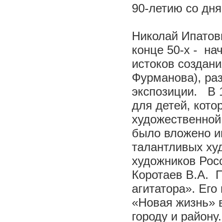
90-летию со дн
Николай Ипатови
конце 50-х - на
истоков создани
Фурманова), ра
экспозиции. В 1
для детей, кото
художественной
было вложено и
талантливых ху
художников Рос
Коротаев В.А. 
агитатора». Его
«Новая жизнь» 
городу и району