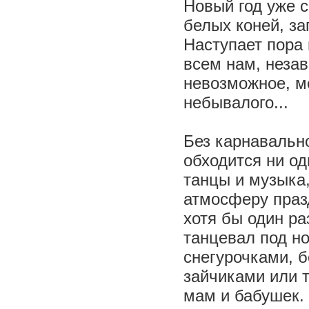
Новый год уже с
белых коней, з
Наступает пора 
всем нам, незав
невозможное, м
небывалого...
Без карнавально
обходится ни о
танцы и музыка,
атмосферу празд
хотя бы один р
танцевал под н
снегурочками, 
зайчиками или т
мам и бабушек.