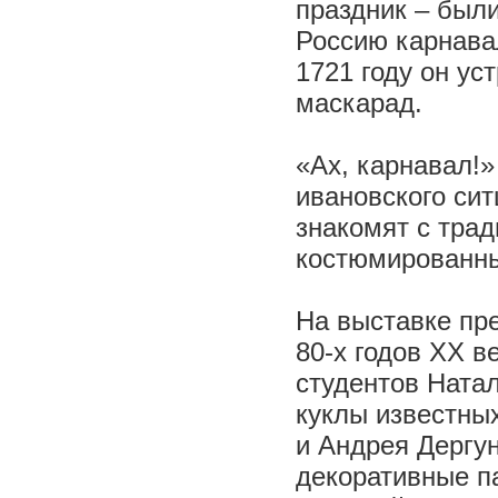
праздник – были
Россию карнава
1721 году он ус
маскарад.
«Ах, карнавал!»
ивановского сит
знакомят с трад
костюмированны
На выставке пр
80-х годов ХХ в
студентов Ната
куклы известны
и Андрея Дергу
декоративные п