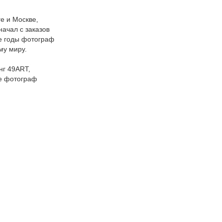
е и Москве,
ачал с заказов
е годы фотограф
му миру.
нг 49ART,
же фотограф