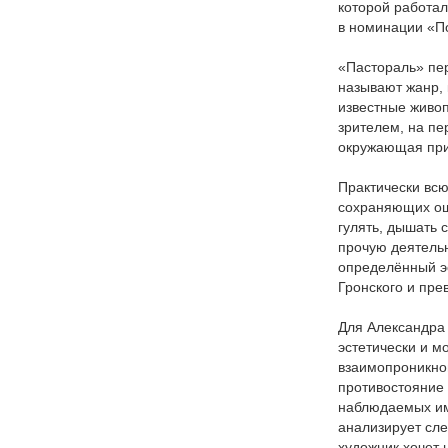
которой работал
в номинации «
«Пастораль» пер
называют жанр, 
известные живоп
зрителем, на пе
окружающая при
Практически всю
сохраняющих ощ
гулять, дышать 
прочую деятельн
определённый эс
Гронского и пре
Для Александра 
эстетически и м
взаимопроникнов
противостояние 
наблюдаемых им 
анализирует сле
художник хочет 