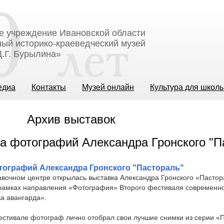
е учреждение Ивановской области
ый историко-краеведческий музей
.Г. Бурылина»
едиа
Контакты
Музей онлайн
Культура для школ
Архив выставок
тографий Александра Гронского "Пастораль"
вочном центре открылась выставка Александра Гронского «Пастор
 рамках направления «Фотография» Второго фестиваля современно
а авангарда».
естивале фотограф лично отобрал свои лучшие снимки из серии «