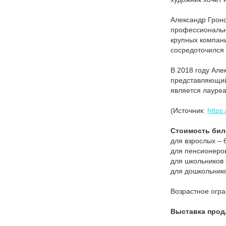
Александр Гронс
профессионально
крупных компан
сосредоточился 
В 2018 году Але
представляющий
является лауре
(Источник:
https
Стоимость бил
для взрослых – 6
для пенсионеров
для школьников 
для дошкольнико
Возрастное огра
Выставка продл