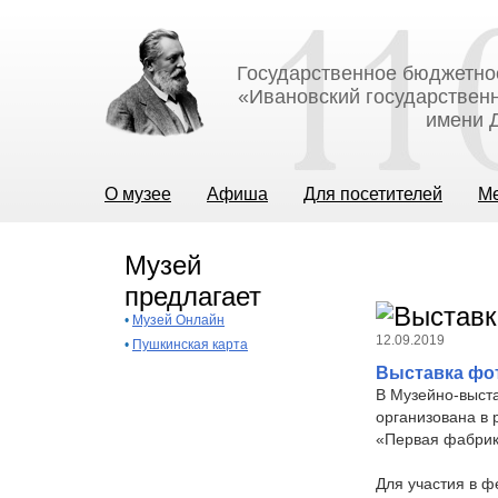
Государственное бюджетно
«Ивановский государственн
имени Д
О музее
Афиша
Для посетителей
М
Музей
предлагает
•
Музей Онлайн
12.09.2019
•
Пушкинская карта
Выставка фо
В Музейно-выста
организована в
«Первая фабрик
Для участия в ф