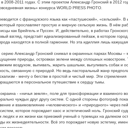
 в 2008-2011 годах. С этим проектом Александр Гронский в 2012 го
Повседневная жизнь» конкурса WORLD PRESS PHOTO.
еводится с французского языка как «пастушеский», «сельский». В и
который прославляет простую и мирную сельскую жизнь. В нём ра
исцы как Брейгель и Пуссен. И, действительно, в работах Гронског
рвый взгляд, предстаёт идеализированный пейзаж, в котором город,
рода находятся в полной гармонии. Но эта идиллия лишь кажуща
 серию Александр Гронский снимал в окраинных парках Москвы – 
ущение природы, островках зелени между сплошных новостроек. 
свежим воздухом, выпивать, жарить шашлыки, выгуливать собак и о
ость, связанную с природой. Но ведь пасторальный жанр предпол
капизм - мечту о бегстве в простой и чистый мир. Эти стремления
вращаются в персональное путешествие к сердцу тьмы.
окраина - «ничья земля», поле для трансформации и взаимного во
орально чуждых друг другу систем. С одной стороны фотограф пок
ение и взаимовлияние «человеческого» и «природного» через пейз
систем, которое порождает хаос и эстетический ноль. Гронский суд
людях и их жизни как приезжий ученый о туземцах на далеком остр
ды их жизнедеятельности. Всё это порождает новую эстетику, именн
нам показать.