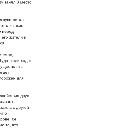
ду занял 3 место
скусстве так
ботали такие
о перед
 его жители и
яся.
местах,
Туда люди ходят
существлять
агает
 горожан для
здействия двух
азывает
аж, а с другой -
ит о
ове, т.е.
о то, что