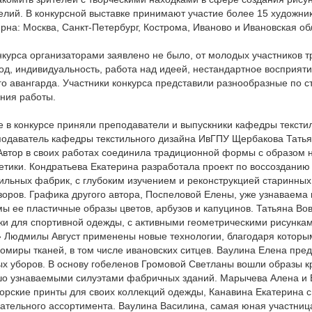
елий. В конкурсной выставке принимают участие более 15 художни
рна: Москва, Санкт-Петербург, Кострома, Иваново и Ивановская об
курса организаторами заявлено не было, от молодых участников 
од, индивидуальность, работа над идеей, нестандартное восприят
го авангарда. Участники конкурса представили разнообразные по 
ения работы.
е в конкурсе приняли преподаватели и выпускники кафедры тексти
еподаватель кафедры текстильного дизайна ИвГПУ Щербакова Тать
Автор в своих работах соединила традиционной формы с образом 
етики. Кондратьева Екатерина разработала проект по воссозданию
ильных фабрик, с глубоким изучением и реконструкцией старинных 
оров. Графика другого автора, Поспеловой Елены, уже узнаваема 
ы ее пластичные образы цветов, арбузов и капуцинов. Татьяна Во
ки для спортивной одежды, с активными геометрическими рисункам
 Людмилы Август применены новые технологии, благодаря котор
ромиры тканей, в том числе ивановских ситцев. Ваулина Елена пре
х уборов. В основу гобеленов Громовой Светланы вошли образы к
шо узнаваемыми силуэтами фабричных зданий. Марычева Алена и
орские принты для своих коллекций одежды, Канавина Екатерина 
ательного ассортимента. Ваулина Василина, самая юная участница