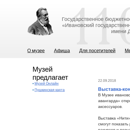
Государственное бюджетно
«Ивановский государственн
имени Д
О музее
Афиша
Для посетителей
М
Музей
предлагает
22.09.2018
•
Музей Онлайн
Выставка-кон
•
Пушкинская карта
В Музее ивановс
авангарда» откр
аксессуаров.
Выставка «Нити»
смогут показать
ракурсов и позн