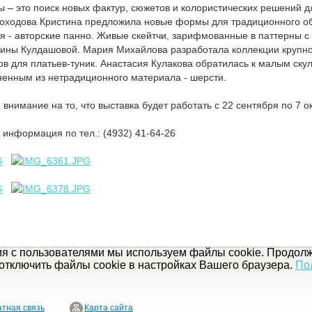
ты – это поиск новых фактур, сюжетов и колористических решений д
роходова Кристина предложила новые формы для традиционного об
 - авторские панно. Живые скейтчи, зарифмованные в паттерны с
дины Кулдашовой. Мария Михайлова разработала коллекции круп
ов для платьев-туник. Анастасия Кулакова обратилась к малым ск
енным из нетрадиционного материала - шерсти.
нимание на то, что выставка будет работать с 22 сентября по 7 о
информация по тел.: (4932) 41-64-26
ия с пользователями мы используем файлы cookie. Продолж
отключить файлы cookie в настройках Вашего браузера.
По
тная связь
Карта сайта