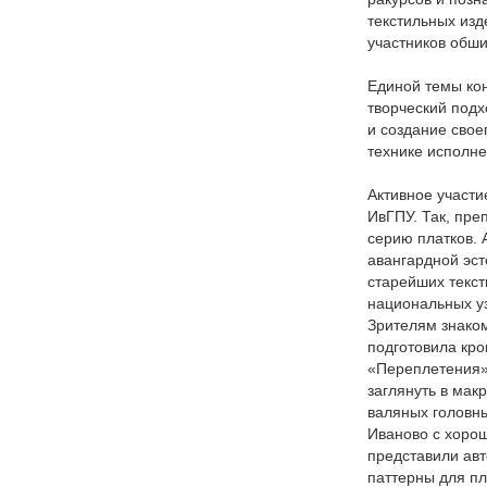
текстильных изд
участников обши
Единой темы кон
творческий подх
и создание свое
технике исполн
Активное участи
ИвГПУ. Так, пр
серию платков. 
авангардной эст
старейших текст
национальных уз
Зрителям знаком
подготовила кро
«Переплетения»
заглянуть в мак
валяных головны
Иваново с хоро
представили авт
паттерны для пл