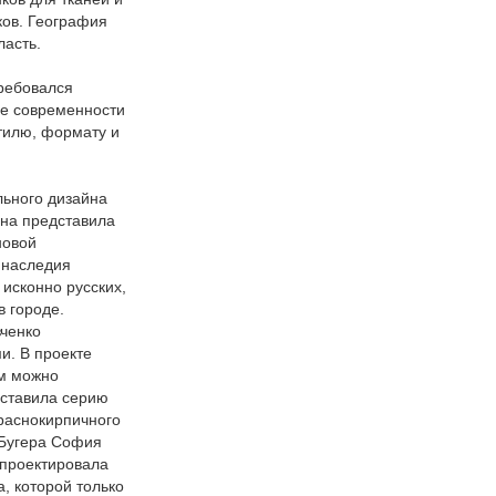
ков. География
ласть.
требовался
ие современности
стилю, формату и
льного дизайна
яна представила
новой
 наследия
исконно русских,
в городе.
вченко
и. В проекте
ым можно
дставила серию
раснокирпичного
 Бугера София
спроектировала
, которой только