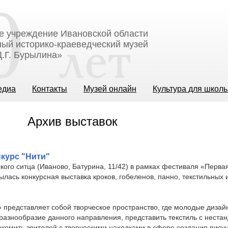
е учреждение Ивановской области
ый историко-краеведческий музей
.Г. Бурылина»
едиа
Контакты
Музей онлайн
Культура для школ
Архив выставок
курс "Нити"
кого ситца (Иваново, Батурина, 11/42) в рамках фестиваля «Перв
ылась конкурсная выставка кроков, гобеленов, панно, текстильных 
 представляет собой творческое пространство, где молодые дизай
 разнообразие данного направления, представить текстиль с неста
акомить зрителей с творческими находками в сфере создания рисун