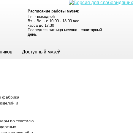
Расписание работы музея:
Пн. - выходной
Вт. - Вс. - с 10.00 - 18.00 час.
касса до 17.30
Последняя пятница месяца - санитарный
день.
ьников
Доступный музей
ая фабрика
изделий и
неры по текстилю
ндартных
ков для тканей и