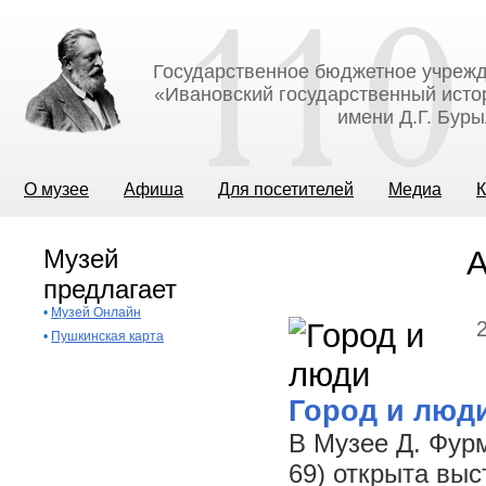
Государственное бюджетное учрежд
«Ивановский государственный исто
имени Д.Г. Бур
О музее
Афиша
Для посетителей
Медиа
К
Музей
А
предлагает
•
Музей Онлайн
•
Пушкинская карта
Город и люд
В Музее Д. Фурм
69) открыта вы