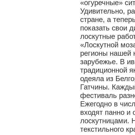
«огуречные» сит
Удивительно, р
стране, а тепер
показать свои д
лоскутные работ
«Лоскутной моз
регионы нашей 
зарубежье. В и
традиционной як
одеяла из Белго
Гатчины. Каждый
фестиваль разн
Ежегодно в чис
входят панно и
лоскутницами. 
текстильного кр