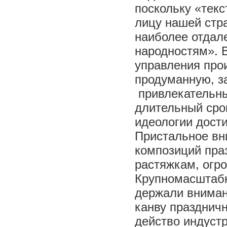
поскольку «текс
лицу нашей стр
наиболее отдал
народностям». 
управления про
продуманную, з
привлекательны
длительный сро
идеологии дости
Пристальное в
композиций пра
растяжкам, огр
Крупномасштаб
держали вниман
канву празднич
действо индуст