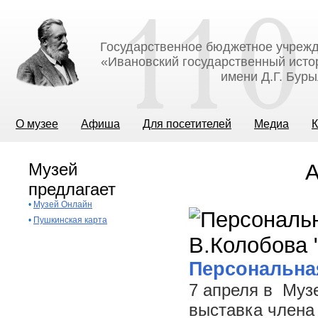
Государственное бюджетное учрежд
«Ивановский государственный исто
имени Д.Г. Бур
О музее
Афиша
Для посетителей
Медиа
К
Музей
А
предлагает
•
Музей Онлайн
•
Пушкинская карта
Персональна
7 апреля в Муз
выставка члена