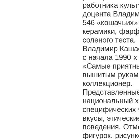
работника куль
доцента Владим
546 «кошачьих»
керамики, фарфо
соленого теста.
Владимир Кашае
с начала 1990-х
«Самые приятны
вышитым руками
коллекционер.
Представленные
национальный х
специфических 
вкусы, этическ
поведения. Отм
фигурок, рисунк