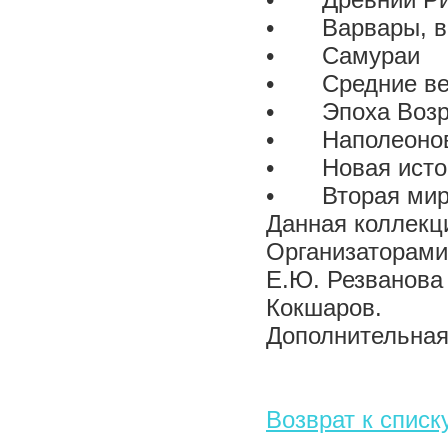
•
Древний Р
•
Варвары, в
•
Самураи
•
Средние в
•
Эпоха Воз
•
Наполеоно
•
Новая ист
•
Вторая мир
Данная коллекц
Организаторами
Е.Ю. Резванова 
Кокшаров.
Дополнительная 
Возврат к списк