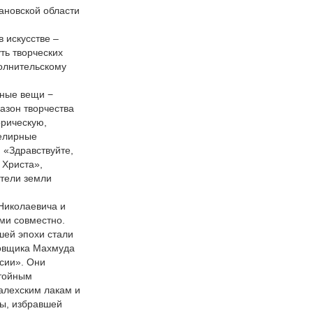
вановской области
 искусстве –
ть творческих
полнительскому
мные вещи −
пазон творчества
орическую,
велирные
 «Здравствуйте,
 Христа»,
ители земли
Николаевича и
ми совместно.
ей эпохи стали
цовщика Махмуда
сии». Они
стойным
алехским лакам и
ы, избравшей