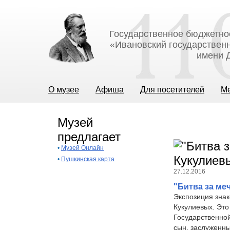
Государственное бюджетно
«Ивановский государственн
имени Д
О музее
Афиша
Для посетителей
М
Музей
предлагает
•
Музей Онлайн
•
Пушкинская карта
27.12.2016
"Битва за ме
Экспозиция знак
Кукулиевых. Эт
Государственной
сын, заслуженн