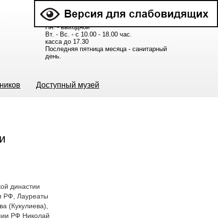
Расписание работы музея:
Пн. - выходной
Вт. - Вс. - с 10.00 - 18.00 час.
касса до 17.30
Последняя пятница месяца - санитарный
день.
ьников
Доступный музей
кой династии
и РФ, Лауреаты
а (Кукулиева),
мии РФ Николай