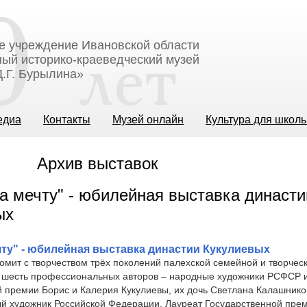
е учреждение Ивановской области
ый историко-краеведческий музей
.Г. Бурылина»
едиа
Контакты
Музей онлайн
Культура для школ
Архив выставок
чту" - юбилейная выставка династии Кукулиевых
омит с творчеством трёх поколений палехской семейной и творчес
о шесть профессиональных авторов – народные художники РСФСР 
 премии Борис и Калерия Кукулиевы, их дочь Светлана Калашников
ый художник Российской Федерации, Лауреат Государственной пре