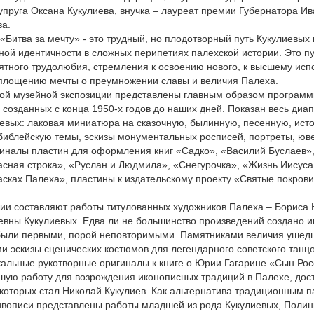
супруга Оксана Кукулиева, внучка – лауреат премии Губернатора И
ва.
Битва за мечту» - это трудный, но плодотворный путь Кукулиевых в
ной идентичности в сложных перипетиях палехской истории. Это пу
ятного трудолюбия, стремления к освоению нового, к высшему ис
воплощению мечты о преумножении славы и величия Палеха.
ной музейной экспозиции представлены главным образом програм
, созданных с конца 1950-х годов до наших дней. Показан весь диа
евых: лаковая миниатюра на сказочную, былинную, песенную, ист
библейскую темы, эскизы монументальных росписей, портреты, ю
иналы пластин для оформления книг «Садко», «Василий Буслаев»,
асная строка», «Руслан и Людмила», «Снегурочка», «Жизнь Иисуса
асках Палеха», пластины к издательскому проекту «Святые покров
ии составляют работы титулованных художников Палеха – Бориса 
вны Кукулиевых. Едва ли не большинство произведений создано и
были первыми, порой неповторимыми. Памятниками величия ушедш
и эскизы сценических костюмов для легендарного советского тан
альные рукотворные оригиналы к книге о Юрии Гагарине «Сын Рос
шую работу для возрождения иконописных традиций в Палехе, до
оторых стал Николай Кукулиев. Как альтернатива традиционным п
вописи представлены работы младшей из рода Кукулиевых, Полин