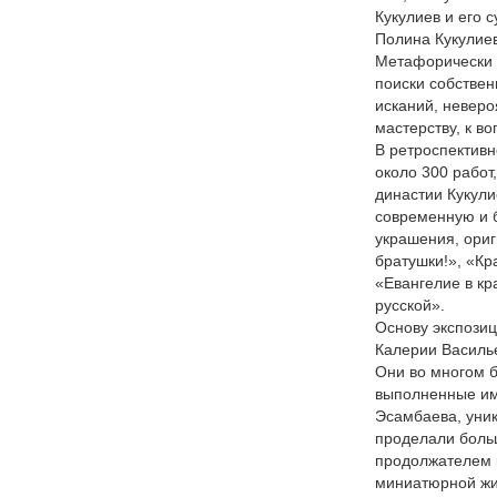
Кукулиев и его 
Полина Кукулие
Метафорически «
поиски собствен
исканий, неверо
мастерству, к 
В ретроспектив
около 300 работ
династии Кукули
современную и 
украшения, ориг
братушки!», «Кр
«Евангелие в кр
русской».
Основy экспозиц
Калерии Василье
Они во многом 
выполненные им
Эсамбаева, уник
проделали боль
продолжателем к
миниатюрной жи